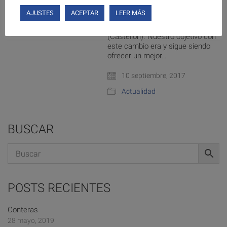
nos cambiamos a unas nuevas
AJUSTES
ACEPTAR
LEER MÁS
instalaciones dentro de nuestra
misma población, Segorbe
(Castellón). Nuestro objetivo con
este cambio era y sigue siendo
ofrecer un mejor…
10 septiembre, 2017
Actualidad
BUSCAR
POSTS RECIENTES
Conteras
28 mayo, 2019