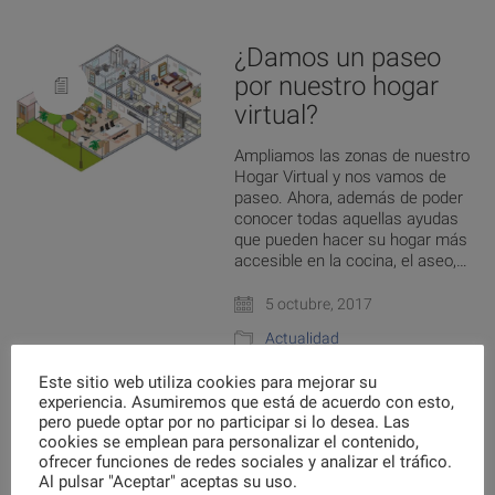
¿Damos un paseo
por nuestro hogar
virtual?
Ampliamos las zonas de nuestro
Hogar Virtual y nos vamos de
paseo. Ahora, además de poder
conocer todas aquellas ayudas
que pueden hacer su hogar más
accesible en la cocina, el aseo,…
5 octubre, 2017
Actualidad
Este sitio web utiliza cookies para mejorar su
experiencia. Asumiremos que está de acuerdo con esto,
Nuestras
pero puede optar por no participar si lo desea. Las
cookies se emplean para personalizar el contenido,
instalaciones
ofrecer funciones de redes sociales y analizar el tráfico.
Al pulsar "Aceptar" aceptas su uso.
Ya ha pasado un año desde que