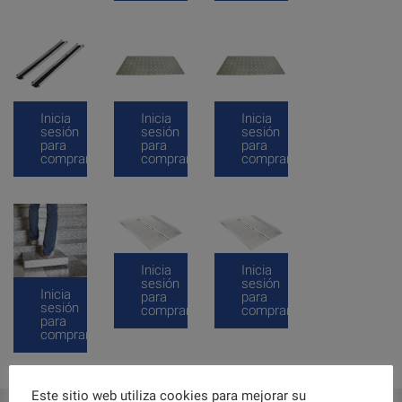
Inicia
Inicia
Inicia
sesión
sesión
sesión
para
para
para
comprar
comprar
comprar
Inicia
Inicia
sesión
sesión
Inicia
para
para
sesión
comprar
comprar
para
comprar
Este sitio web utiliza cookies para mejorar su