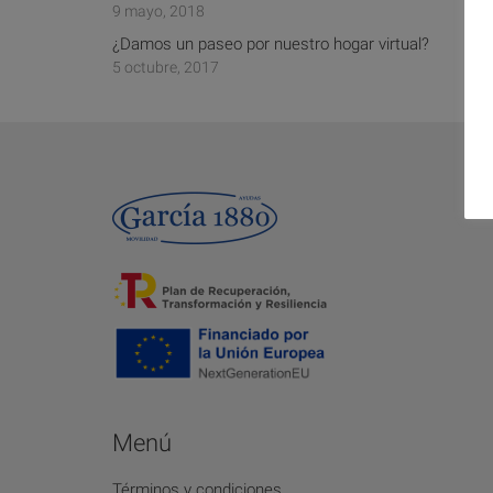
9 mayo, 2018
¿Damos un paseo por nuestro hogar virtual?
5 octubre, 2017
Menú
Términos y condiciones