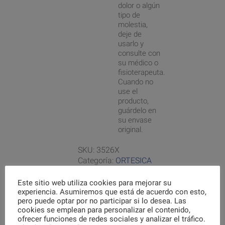
dolor o algún
tipo de
molestia,
deje de
usarlo y
consulte con
su médico o
fisioterapeuta.
Cuando no
use el
producto,
guárdelo en
su envase
original.
SKU:
3526X
Categoría:
ORTESICA
Este sitio web utiliza cookies para mejorar su
experiencia. Asumiremos que está de acuerdo con esto,
pero puede optar por no participar si lo desea. Las
cookies se emplean para personalizar el contenido,
Inicia sesión
ofrecer funciones de redes sociales y analizar el tráfico.
para comprar