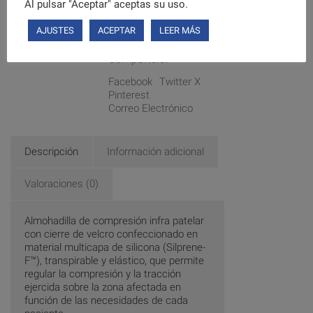
Al pulsar "Aceptar" aceptas su uso.
AJUSTES
ACEPTAR
LEER MÁS
Compártelo:
Facebook
Twitter X
Pinterest
Correo Electrónico
Descripción
Información adicional
Valoraciones (0)
Almohadilla de compresión infra patelar
con cierre de velcro confeccionado en
material multicapa de silicona (Silprene-
F™), transpirable y elástico, que permite
regular la compresión y la tracción
ejercida sobre la zona afectada en
función de las necesidades de cada