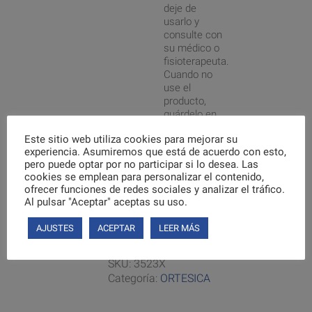
deje de
usarlo y
consulte con
su médico o
fisioterapeuta.
Cuando no
use el
producto,
guárdelo en
su envase
Este sitio web utiliza cookies para mejorar su
original.
experiencia. Asumiremos que está de acuerdo con esto,
Puedes encontrar
pero puede optar por no participar si lo desea. Las
nuestra gama de
cookies se emplean para personalizar el contenido,
ofrecer funciones de redes sociales y analizar el tráfico.
productos en
Al pulsar "Aceptar" aceptas su uso.
https://ayudasmovilidad.com/categoria-
producto/vida-
AJUSTES
ACEPTAR
LEER MÁS
diaria/ortesica/
SKU:
3523X
Categoría:
ORTESICA