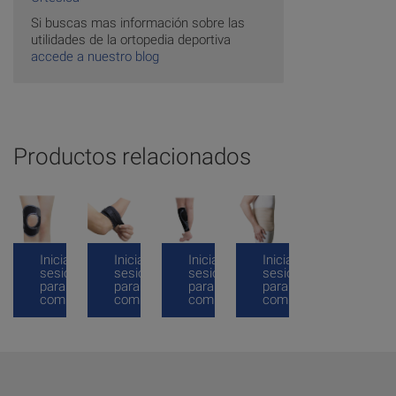
Si buscas mas información sobre las
utilidades de la ortopedia deportiva
accede a nuestro blog
Productos relacionados
Inicia
Inicia
Inicia
Inicia
sesión
sesión
sesión
sesión
para
para
para
para
comprar
comprar
comprar
comprar