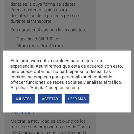
dentales, a cuya forma se adapta.
Puede contener líquidos para
desinfección de la prótesis pero no
durante el transporte.
Sus características son las siguientes:
Capacidad útil: 180 cc
Altura (cerrado): 45 mm
Ancho máximo: 100 mm
Largo (radio media luna): 87 mm
Este sitio web utiliza cookies para mejorar su
experiencia. Asumiremos que está de acuerdo con esto,
Peso: 28 grs
pero puede optar por no participar si lo desea. Las
Puede encontrar más productos
cookies se emplean para personalizar el contenido,
relacionados en nuestra sección de
ofrecer funciones de redes sociales y analizar el tráfico.
Otras Ayudas
.
Al pulsar "Aceptar" aceptas su uso.
También puede encontrar información
AJUSTES
ACEPTAR
LEER MÁS
sobre nosotros y recomendaciones de
uso de nuestros productos en
García 1880
.
Mejorar la movilidad es solo uno de los
retos que nos proponemos desde García
1880 para ayudar a que la gente pueda