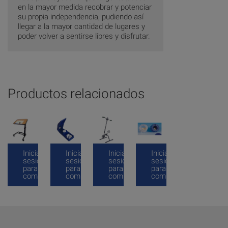
en la mayor medida recobrar y potenciar
su propia independencia, pudiendo así
llegar a la mayor cantidad de lugares y
poder volver a sentirse libres y disfrutar.
Productos relacionados
Inicia
Inicia
Inicia
Inicia
sesión
sesión
sesión
sesión
para
para
para
para
comprar
comprar
comprar
comprar