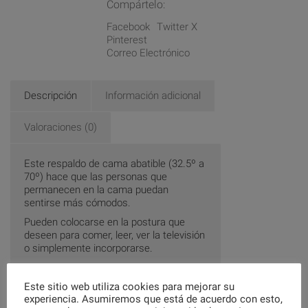
Compártelo:
Facebook
Twitter X
Pinterest
Correo Electrónico
Descripción
Información adicional
Valoraciones (0)
Este respaldo de cama abatible (32.5º a
70º) hace que las personas que
permanecen en la cama puedan
sentirse más cómodos.
Pueden colocarse en la postura que
deseen para comer, leer, ver la televisión
o simplemente incorporarse.
Sus características son las siguientes:
Este sitio web utiliza cookies para mejorar su
Regulable en 5 posiciones con
experiencia. Asumiremos que está de acuerdo con esto,
ángulos, de 32.5º a 70º, dependiendo