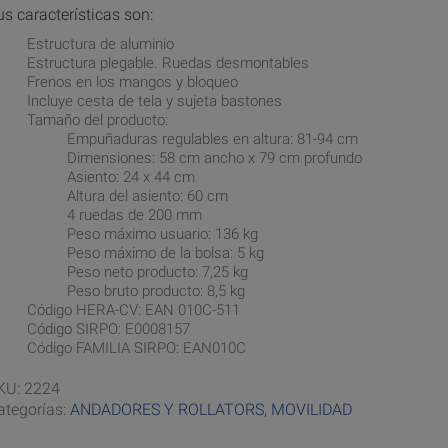
us características son:
Estructura de aluminio
Estructura plegable. Ruedas desmontables
Frenos en los mangos y bloqueo
Incluye cesta de tela y sujeta bastones
Tamaño del producto:
Empuñaduras regulables en altura: 81-94 cm
Dimensiones: 58 cm ancho x 79 cm profundo
Asiento: 24 x 44 cm
Altura del asiento: 60 cm
4 ruedas de 200 mm
Peso máximo usuario: 136 kg
Peso máximo de la bolsa: 5 kg
Peso neto producto: 7,25 kg
Peso bruto producto: 8,5 kg
Código HERA-CV: EAN 010C-511
Código SIRPO: E0008157
Código FAMILIA SIRPO: EAN010C
KU:
2224
ategorías:
ANDADORES Y ROLLATORS
,
MOVILIDAD