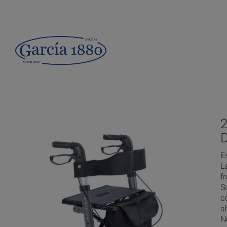
E
L
f
S
c
a
N