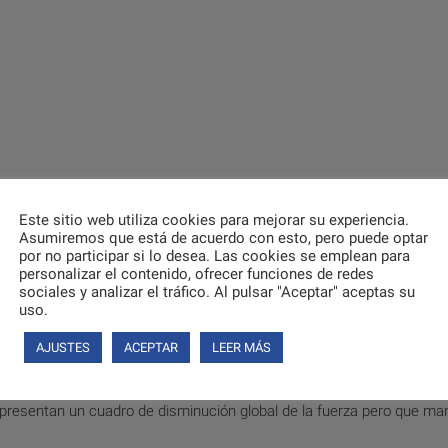
Este sitio web utiliza cookies para mejorar su experiencia.
Asumiremos que está de acuerdo con esto, pero puede optar
por no participar si lo desea. Las cookies se emplean para
personalizar el contenido, ofrecer funciones de redes
sociales y analizar el tráfico. Al pulsar "Aceptar" aceptas su
uso.
AJUSTES
ACEPTAR
LEER MÁS
s manos. Están indicados para personas con debilidad en uno o amb
e presentan un cuadro de disminución global de la fuerza pero que ma