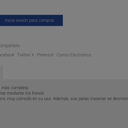
Inicia sesión para comprar
ompártelo:
acebook
Twitter X
Pinterest
Correo Electrónico
a más completa.
as mediante los frenos.
 ligero, muy cómodo en su uso. Además, sus patas traseras se desmo