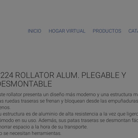
INICIO
HOGAR VIRTUAL
PRODUCTOS
CAT
2224 ROLLATOR ALUM. PLEGABLE Y
DESMONTABLE
ste rollator presenta un diseño más moderno y una estructura 
as ruedas traseras se frenan y bloquean desde las empuñaduras
renos.
u estructura es de aluminio de alta resistencia a la vez que liger
ómodo en su uso. Además, sus patas traseras se desmontan fác
horrar espacio a la hora de su transporte.
o se necesitan herramientas.