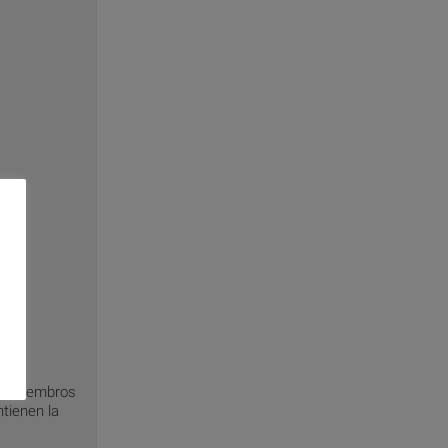
os miembros
ntienen la