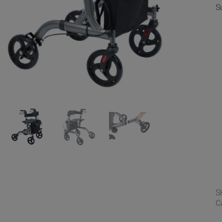
S
S
C