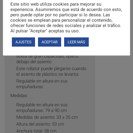
para poder avanzar gracias a sus
Este sitio web utiliza cookies para mejorar su
ruedas. Se frena presionando o dejando
experiencia. Asumiremos que está de acuerdo con esto,
caer el peso sobre las empuñaduras.
pero puede optar por no participar si lo desea. Las
cookies se emplean para personalizar el contenido,
Sus características son:
ofrecer funciones de redes sociales y analizar el tráfico.
Estructura de aluminio. Respaldo y
Al pulsar "Aceptar" aceptas su uso.
asiento cubierto con esponja
6 ruedas de 200 mm de diametro
AJUSTES
ACEPTAR
LEER MÁS
Doble rueda en la parte trasera
Bolsa de gran capacidad, opaca,
debajo del asiento
Este rollator puede plegarse cuando
el asiento de plástico se levanta
Regulable en altura en sus
empuñaduras
Medidas:
Regulable en altura en sus
empuñaduras: 79 a 90 cm
Medidas de asiento: 33 x 35 cm
Altura del asiento: 53 cm
Anchura total: 58 cm