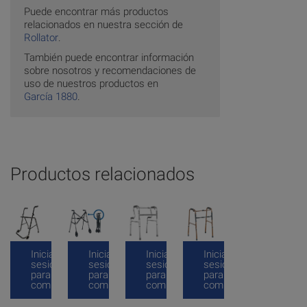
Puede encontrar más productos
relacionados en nuestra sección de
Rollator
.
También puede encontrar información
sobre nosotros y recomendaciones de
uso de nuestros productos en
García 1880
.
Productos relacionados
Inicia
Inicia
Inicia
Inicia
sesión
sesión
sesión
sesión
para
para
para
para
comprar
comprar
comprar
comprar