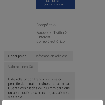
Inicia sesión
para comprar
Compártelo:
Facebook
Twitter X
Pinterest
Correo Electrónico
Descripción
Información adicional
Valoraciones (0)
Este rollator con frenos por presión
permite disminuir el esfuerzo al caminar.
Cuenta con ruedas de 200 mm para que
su conducción sea más segura, cómoda
y estable.
No es necesario levantar el andador