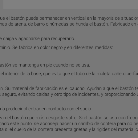
ue el bastón pueda permanecer en vertical en la mayoría de situacio
onas de arena, de barro o húmedas se hunda el bastón. Fabricado en
e caiga y agacharse para recuperarlo.
inio. Se fabrica en color negro y en diferentes medidas:
bastón se mantenga en pie cuando no se usa.
 interior de la base, que evita que el tubo de la muleta dañe o perfo
n. Su material de fabricación es el caucho. Ayudan a que el bastón 
seguro, evitando caídas y otro tipo de incidentes, y proporcionando
ía producir al entrar en contacto con el suelo.
eza del bastón que más desgaste sufre. Si el bastón se usa con frecue
egado este punto, se aconseja hacer un cambio de contera para no p
si el cuello de la contera presenta grietas y la rigidez del material 