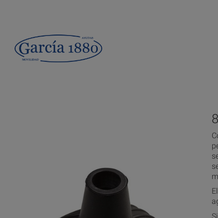
C
p
s
s
me
E
a
S