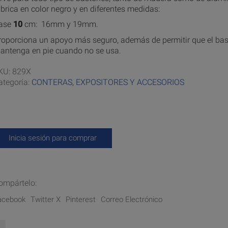
abrica en color negro y en diferentes medidas:
ase
10
cm: 16mm y 19mm.
roporciona un apoyo más seguro, además de permitir que el bas
antenga en pie cuando no se usa.
KU:
829X
ategoría:
CONTERAS, EXPOSITORES Y ACCESORIOS
Inicia sesión para comprar
ompártelo:
acebook
Twitter X
Pinterest
Correo Electrónico