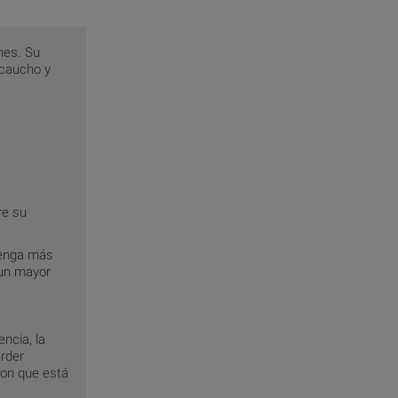
nes. Su
 caucho y
re su
tenga más
 un mayor
ncia, la
erder
con que está