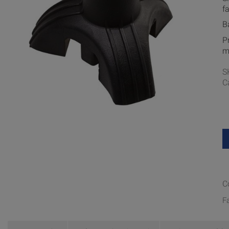
f
B
P
m
S
C
C
F