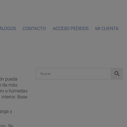
ÁLOGOS
CONTACTO
ACCESO PEDIDOS
MI CUENTA
tón pueda
se da más
arro o húmedas
interior. Base
aiga y
nio. Se