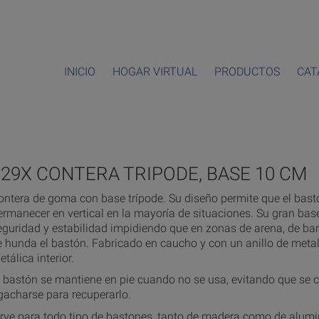
INICIO
HOGAR VIRTUAL
PRODUCTOS
CAT
829X CONTERA TRIPODE, BASE 10 CM
ontera de goma con base trípode. Su diseño permite que el bas
ermanecer en vertical en la mayoría de situaciones. Su gran ba
eguridad y estabilidad impidiendo que en zonas de arena, de b
e hunda el bastón. Fabricado en caucho y con un anillo de metal 
tálica interior.
l bastón se mantiene en pie cuando no se usa, evitando que se c
gacharse para recuperarlo.
irve para todo tipo de bastones, tanto de madera como de alumi