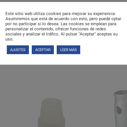
 la contera y el tubo del bastón, ya que se podría salir la contera y 
Este sitio web utiliza cookies para mejorar su experiencia.
Asumiremos que está de acuerdo con esto, pero puede optar
e levantar el bastón, extraer la contera desgastada y colocar la nu
por no participar si lo desea. Las cookies se emplean para
personalizar el contenido, ofrecer funciones de redes
ión
Expositores
.
sociales y analizar el tráfico. Al pulsar "Aceptar" aceptas su
uso.
endaciones de uso de nuestros productos en
García 1880
.
AJUSTES
ACEPTAR
LEER MÁS