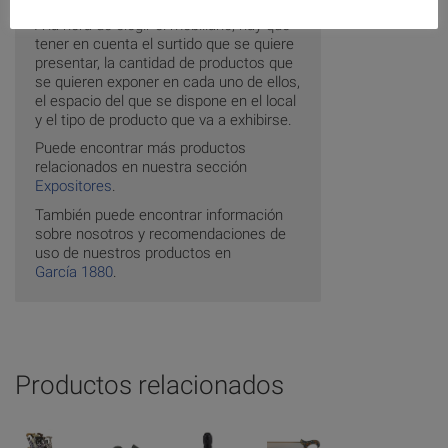
A la hora de elegir el mobiliario, hay que
tener en cuenta el surtido que se quiere
presentar, la cantidad de productos que
se quieren exponer en cada uno de ellos,
el espacio del que se dispone en el local
y el tipo de producto que va a exhibirse.
Puede encontrar más productos
relacionados en nuestra sección
Expositores
.
También puede encontrar información
sobre nosotros y recomendaciones de
uso de nuestros productos en
García 1880
.
Productos relacionados