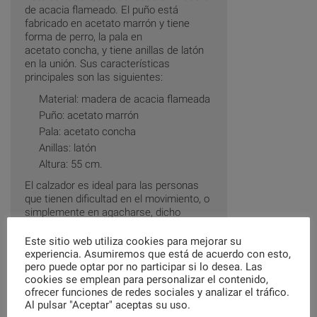
de acacia flameado. El puño está
fabricado en acetato marrón y tiene
forma de perro, la pala en
acetato concha, y tiene anillas de latón
en la unión. Sus características
principales son las siguientes:
Material: madera de acacia flameada
Puño: acetato marrón
Pala: acetato concha
Anillas: latón
Altura: 55 cm.
El calzador es ideal para las personas
que tienen dificultad en el movimiento, o
simplemente en agacharse, dicho
producto les permite calzarse sin ningún
tipo de esfuerzo.
Este sitio web utiliza cookies para mejorar su
experiencia. Asumiremos que está de acuerdo con esto,
Las ayudas técnicas para vestirse
pero puede optar por no participar si lo desea. Las
proporcionan una herramienta para que
cookies se emplean para personalizar el contenido,
la persona mayor pueda mantener su
ofrecer funciones de redes sociales y analizar el tráfico.
autonomía. Vestirse consiste en llevar a
Al pulsar "Aceptar" aceptas su uso.
cabo las acciones y tareas coordinadas