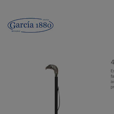
E
f
a
p