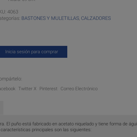
KU:
4063
ategorías:
BASTONES Y MULETILLAS
,
CALZADORES
Inicia sesión para comprar
ompártelo:
acebook
Twitter X
Pinterest
Correo Electrónico
. El puño está fabricado en acetato niquelado y tiene forma de águil
 características principales son las siguientes: