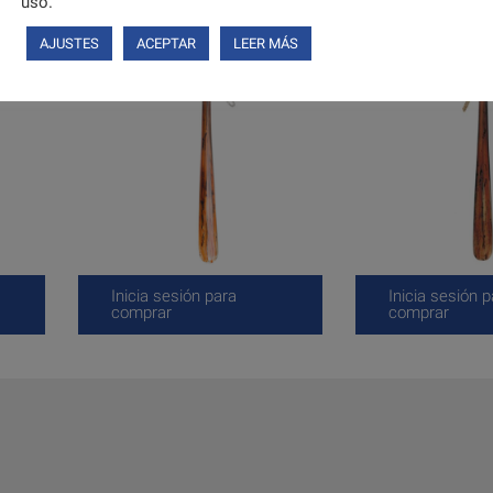
uso.
AJUSTES
ACEPTAR
LEER MÁS
Inicia sesión para
Inicia sesión p
comprar
comprar