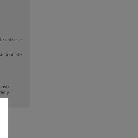
te calzarse
se consiste
mayor
res y