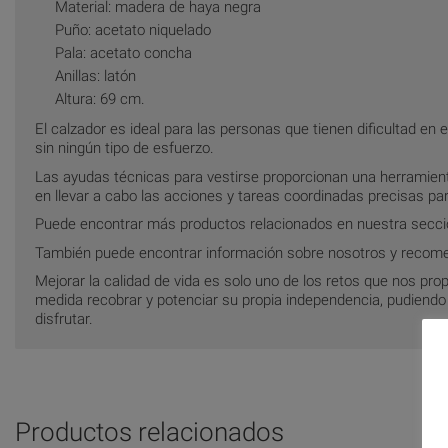
Material: madera de haya negra
Puño: acetato niquelado
Pala: acetato concha
Anillas: latón
Altura: 69 cm.
El calzador es ideal para las personas que tienen dificultad e
sin ningún tipo de esfuerzo.
Las ayudas técnicas para vestirse proporcionan una herramie
en llevar a cabo las acciones y tareas coordinadas precisas par
Puede encontrar más productos relacionados en nuestra secc
También puede encontrar información sobre nosotros y recom
Mejorar la calidad de vida es solo uno de los retos que nos p
medida recobrar y potenciar su propia independencia, pudiendo as
disfrutar.
Productos relacionados