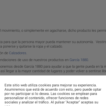
n el movimiento, o simplemente en agacharse, dicho producto les permi
nta para que la persona mayor pueda mantener su autonomía. Vestir
a ponerse y quitarse la ropa y el calzado.
ión de
Calzadores
.
endaciones de uso de nuestros productos en
García 1880
.
roponemos desde García 1880 para ayudar a que la gente pueda en la 
í llegar a la mayor cantidad de lugares y poder volver a sentirse lib
Este sitio web utiliza cookies para mejorar su experiencia.
Asumiremos que está de acuerdo con esto, pero puede optar
por no participar si lo desea. Las cookies se emplean para
personalizar el contenido, ofrecer funciones de redes
sociales y analizar el tráfico. Al pulsar "Aceptar" aceptas su