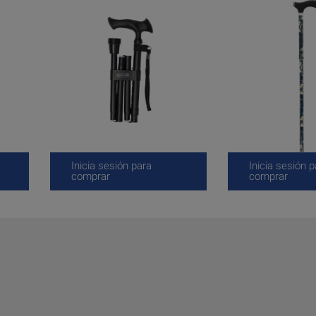
Inicia sesión para
Inicia sesión p
comprar
comprar