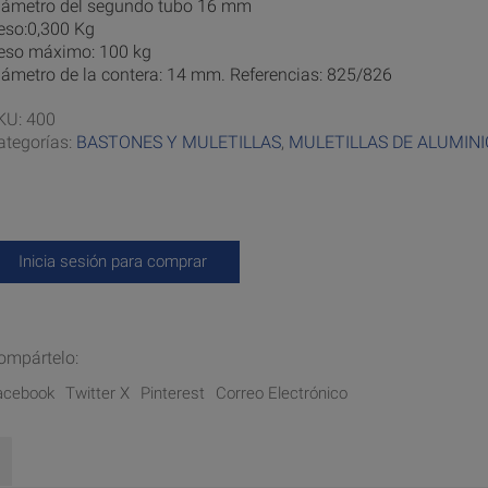
iámetro del segundo tubo 16 mm
eso:0,300 Kg
eso máximo: 100 kg
iámetro de la contera: 14 mm. Referencias: 825/826
KU:
400
ategorías:
BASTONES Y MULETILLAS
,
MULETILLAS DE ALUMINI
Inicia sesión para comprar
ompártelo:
acebook
Twitter X
Pinterest
Correo Electrónico