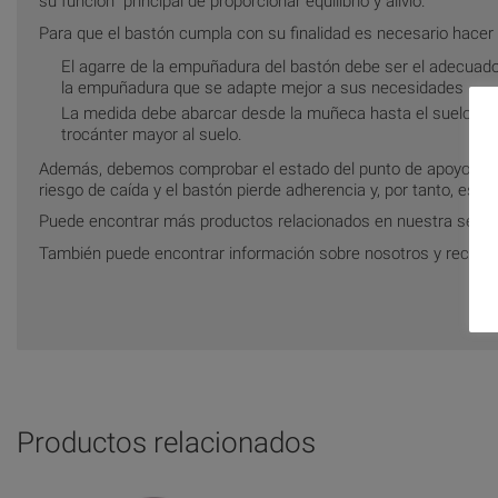
su función principal de proporcionar equilibrio y alivio.
Para que el bastón cumpla con su finalidad es necesario hacer 
El agarre de la empuñadura del bastón debe ser el adecuado.
la empuñadura que se adapte mejor a sus necesidades
La medida debe abarcar desde la muñeca hasta el suelo en po
trocánter mayor al suelo.
Además, debemos comprobar el estado del punto de apoyo con 
riesgo de caída y el bastón pierde adherencia y, por tanto, estab
Puede encontrar más productos relacionados en nuestra secc
También puede encontrar información sobre nosotros y recom
Productos relacionados