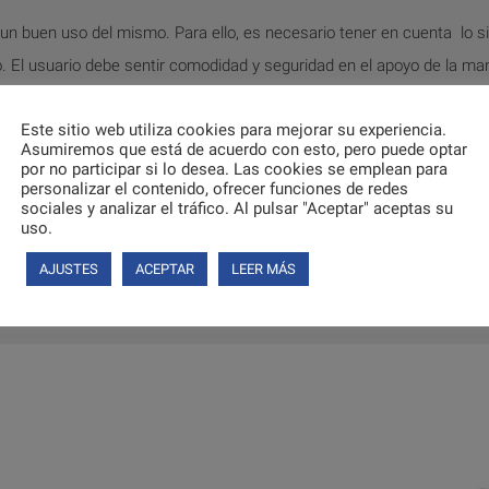
un buen uso del mismo. Para ello, es necesario tener en cuenta lo si
 El usuario debe sentir comodidad y seguridad en el apoyo de la man
sición vertical. Dicho de otra manera, la altura óptima es la existen
Este sitio web utiliza cookies para mejorar su experiencia.
Asumiremos que está de acuerdo con esto, pero puede optar
frecuencia, puesto que una vez el caucho empieza a desgastarse, 
por no participar si lo desea. Las cookies se emplean para
ilidad.
personalizar el contenido, ofrecer funciones de redes
sociales y analizar el tráfico. Al pulsar "Aceptar" aceptas su
ión
Muletillas de Aluminio
.
uso.
endaciones de uso de nuestros productos en
García 1880
.
AJUSTES
ACEPTAR
LEER MÁS