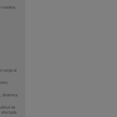
de madera.
o carga al
iores
, dinámica
ltitud de
a afectada