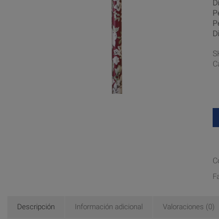
D
P
P
D
S
C
C
F
Descripción
Información adicional
Valoraciones (0)