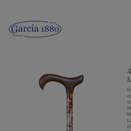
4
E
c
c
M
M
L
D