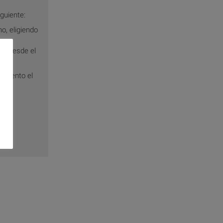
guiente:
o, eligiendo
te desde el
aumento el