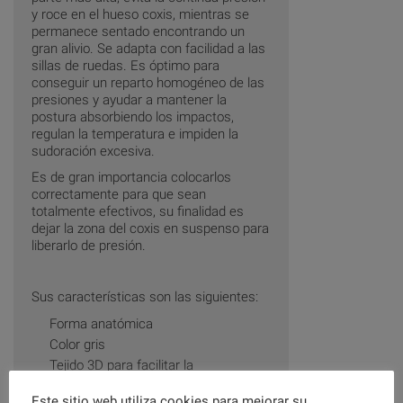
y roce en el hueso coxis, mientras se
permanece sentado encontrando un
gran alivio. Se adapta con facilidad a las
sillas de ruedas. Es óptimo para
conseguir un reparto homogéneo de las
presiones y ayudar a mantener la
postura absorbiendo los impactos,
regulan la temperatura e impiden la
sudoración excesiva.
Es de gran importancia colocarlos
correctamente para que sean
totalmente efectivos, su finalidad es
dejar la zona del coxis en suspenso para
liberarlo de presión.
Sus características son las siguientes:
Forma anatómica
Color gris
Tejido 3D para facilitar la
transpiración
Este sitio web utiliza cookies para mejorar su