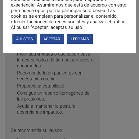
Material: Espuma viscoelástica
experiencia. Asumiremos que está de acuerdo con esto,
Funda extraíble y lavable
pero puede optar por no participar si lo desea. Las
Medidas: 46x35x6 cm
cookies se emplean para personalizar el contenido,
ofrecer funciones de redes sociales y analizar el tráfico.
Al pulsar "Aceptar" aceptas su uso.
Recomendaciones de uso:
AJUSTES
ACEPTAR
LEER MÁS
Diseñado para prevenir la formación
de escaras en personas con una
movilidad limitada o que deban pasar
largos periodos de tiempo sentados o
encamados.
Recomendado en pacientes con
sedestación media.
Proporciona estabilidad.
Consigue un reparto homogéneo de
las presiones.
Ayuda a mantener la postura
absorbiendo impactos.
Se recomienda su lavado: