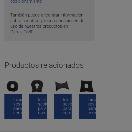
posicionamiento
.
También puede encontrar información
sobre nosotros y recomendaciones de
uso de nuestros productos en
García 1880
.
Productos relacionados
Inicia
Inicia
Inicia
Inicia
sesión
sesión
sesión
sesión
para
para
para
para
comprar
comprar
comprar
comprar