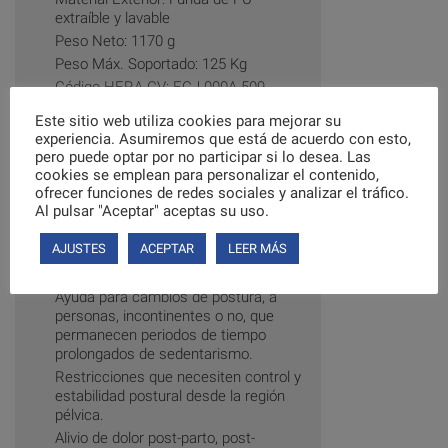
extraíble y lavable
Peso Neto: 1170 g
Peso Máx. Soportado: 125 Kg
Código HERA-CV: ECJ 000A-509
Código SIRPO: E0006171
Este sitio web utiliza cookies para mejorar su
Código FAMILIA SIRPO: ECJ000A
experiencia. Asumiremos que está de acuerdo con esto,
pero puede optar por no participar si lo desea. Las
Consejos de Utilización:
cookies se emplean para personalizar el contenido,
ofrecer funciones de redes sociales y analizar el tráfico.
Prevención de escaras en pacientes
Al pulsar "Aceptar" aceptas su uso.
con alto riesgo y como método
preventivo de tratamiento.
AJUSTES
ACEPTAR
LEER MÁS
Bursitis de cadera y Dolor anal
crónico idiopático (DACI).
Ayuda para cambios de postura, a
personas, incontinentes o no, que
permanecen periodos de tiempo
prolongados de sedentarismo.
Restricciones que necesiten control y
estabilidad postural desde la región
pélvica.
Alivio de dolor post-parto, post-