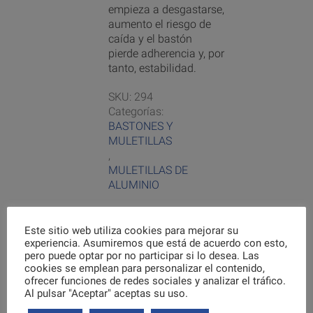
empieza a desgastarse,
aumento el riesgo de
caída y el bastón
pierde adherencia y, por
tanto, estabilidad.
SKU:
294
Categorías:
BASTONES Y
MULETILLAS
,
MULETILLAS DE
ALUMINIO
Este sitio web utiliza cookies para mejorar su
experiencia. Asumiremos que está de acuerdo con esto,
pero puede optar por no participar si lo desea. Las
Inicia sesión
cookies se emplean para personalizar el contenido,
para comprar
ofrecer funciones de redes sociales y analizar el tráfico.
Al pulsar "Aceptar" aceptas su uso.