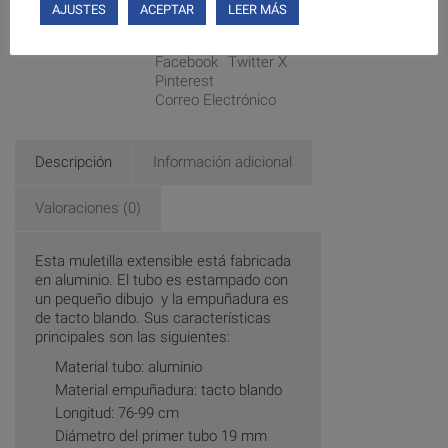
AJUSTES
ACEPTAR
LEER MÁS
Compártelo:
Facebook
Twitter X
Pinterest
Correo Electrónico
Descripción
Información adicional
Valoraciones (0)
Esta muletilla extensible está fabricada
en aluminio. El tubo es estampado con
un pequeño dibujo y la empuñadura es
de tacto blando. Sus características
principales son las siguientes:
Material tubo: aluminio
Material empuñadura: tacto blando
Longitud: 76-99 cm
Diámetro del primer tubo 19 mm