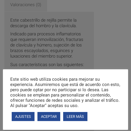
Valoraciones (0)
Este cabestrillo de rejilla permite la
descarga del hombro y la clavícula.
Indicado para procesos inflamatorios
que requieran inmovilización, fracturas
de clavícula y húmero, sujeción de los
brazos escayolados, esguinces y
luxaciones del miembro superior.
Sus características son las siguientes:
Sirve igual para brazo/hombro
derecho como el izquierdo
Este sitio web utiliza cookies para mejorar su
experiencia. Asumiremos que está de acuerdo con esto,
Talla Única, ajustable en altura
pero puede optar por no participar si lo desea. Las
Medidas: 29/41 x 20 cm
cookies se emplean para personalizar el contenido,
Composición: 100 % poliester en
ofrecer funciones de redes sociales y analizar el tráfico.
rejilla
Al pulsar "Aceptar" aceptas su uso.
Puede encontrar más productos
AJUSTES
ACEPTAR
LEER MÁS
relacionados en nuestra sección
Inmovilizadores y cabestrillos
.