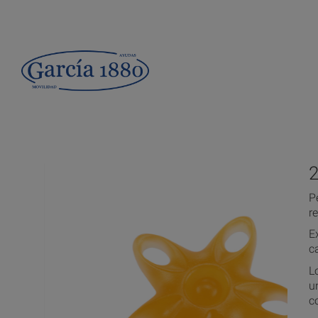
P
r
E
c
L
u
c