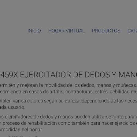
INICIO
HOGAR VIRTUAL
PRODUCTOS
CAT
2459X EJERCITADOR DE DEDOS Y MA
ermiten y mejoran la movilidad de los dedos, manos y muñecas.
ecomienda en casos de artritis, contracturas, estrés, debilidad mu
xisten varios colores según su dureza, dependiendo de las nece
ada usuario.
os ejercitadores de dedos y manos pueden utilizarse tanto para e
n proceso de rehabilitación como también para hacer ejercicios 
omodidad del hogar.