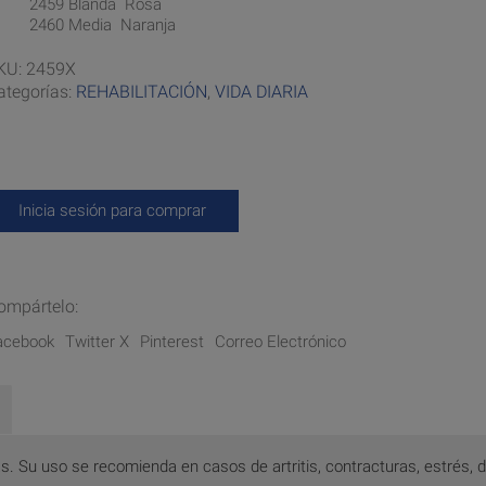
2459 Blanda  Rosa
2460 Media  Naranja
KU:
2459X
ategorías:
REHABILITACIÓN
,
VIDA DIARIA
Inicia sesión para comprar
ompártelo:
acebook
Twitter X
Pinterest
Correo Electrónico
 Su uso se recomienda en casos de artritis, contracturas, estrés, d