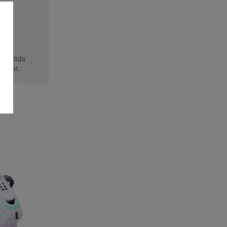
r medida
frutar.