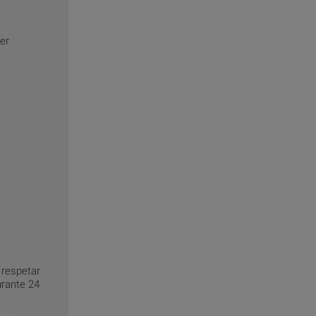
er
 respetar
urante 24