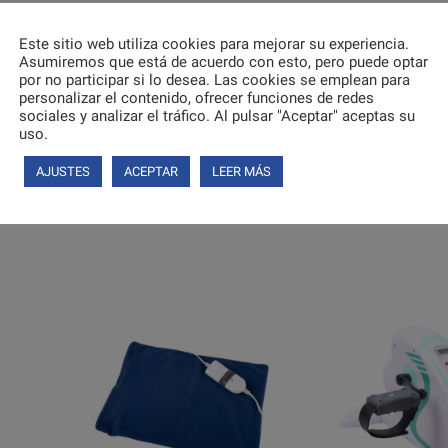
Este sitio web utiliza cookies para mejorar su experiencia.
ión de
Rehabilitación
.
Asumiremos que está de acuerdo con esto, pero puede optar
por no participar si lo desea. Las cookies se emplean para
endaciones de uso de nuestros productos en
García 1880
.
personalizar el contenido, ofrecer funciones de redes
sociales y analizar el tráfico. Al pulsar "Aceptar" aceptas su
emos desde García 1880 para ayudar a que la gente pueda en la mayo
uso.
 a la mayor cantidad de lugares y poder volver a sentirse libres y dis
AJUSTES
ACEPTAR
LEER MÁS