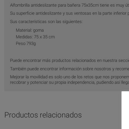
Alfombrilla antideslizante para bañera 75x35cm tiene es muy úti
Su superficie antideslizante y sus ventosas en la parte inferior
Sus características son las siguientes:
Material: goma
Medidas: 75 x 35 cm
Peso 793g
Puede encontrar más productos relacionados en nuestra secc
También puede encontrar información sobre nosotros y recom
Mejorar la movilidad es solo uno de los retos que nos propon
recobrar y potenciar su propia independencia, pudiendo así llegar
Productos relacionados