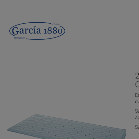
E
e
S
a
S