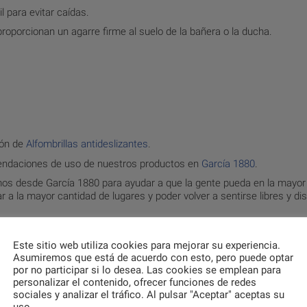
l para evitar caídas.
 proporcionan un agarre firme al suelo de la bañera o la ducha.
ión de
Alfombrillas antideslizantes
.
endaciones de uso de nuestros productos en
García 1880
.
emos desde García 1880 para ayudar a que la gente pueda en la mayo
 a la mayor cantidad de lugares y poder volver a sentirse libres y dis
Este sitio web utiliza cookies para mejorar su experiencia.
Asumiremos que está de acuerdo con esto, pero puede optar
por no participar si lo desea. Las cookies se emplean para
personalizar el contenido, ofrecer funciones de redes
sociales y analizar el tráfico. Al pulsar "Aceptar" aceptas su
uso.