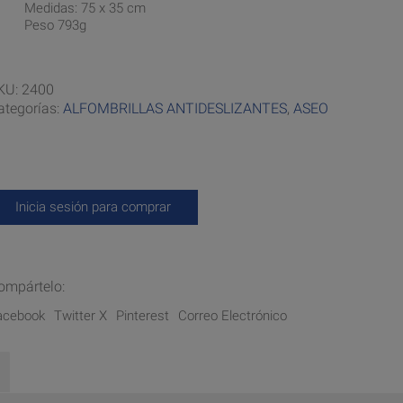
Medidas: 75 x 35 cm
Peso 793g
KU:
2400
ategorías:
ALFOMBRILLAS ANTIDESLIZANTES
,
ASEO
Inicia sesión para comprar
ompártelo:
acebook
Twitter X
Pinterest
Correo Electrónico