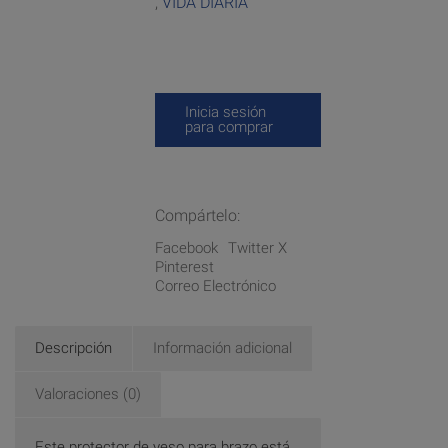
,
VIDA DIARIA
Inicia sesión
para comprar
Compártelo:
Facebook
Twitter X
Pinterest
Correo Electrónico
Descripción
Información adicional
Valoraciones (0)
Este protector de yeso para brazo está