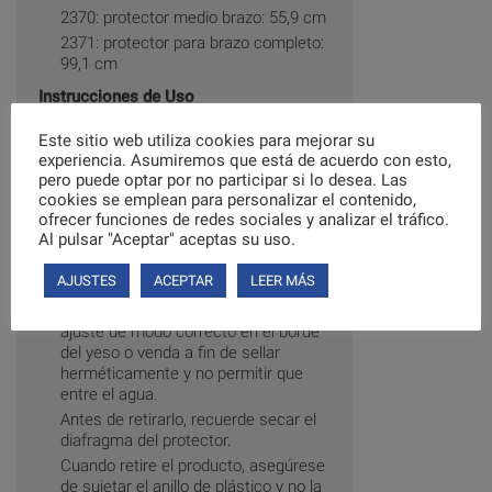
2370: protector medio brazo: 55,9 cm
2371: protector para brazo completo:
99,1 cm
Instrucciones de Uso
Antes de utilizarlo, raspe los bordes
Este sitio web utiliza cookies para mejorar su
agudos del yeso que pueden perforar
experiencia. Asumiremos que está de acuerdo con esto,
el protector.
pero puede optar por no participar si lo desea. Las
Sujete el anillo de plástico con
cookies se emplean para personalizar el contenido,
firmeza, luego colóquelo sobre el
ofrecer funciones de redes sociales y analizar el tráfico.
Al pulsar "Aceptar" aceptas su uso.
yeso o venda.
Asegúrese de que el protector cubre
AJUSTES
ACEPTAR
LEER MÁS
por completo el yeso o venda.
Compruebe que el protector se
ajuste de modo correcto en el borde
del yeso o venda a fin de sellar
herméticamente y no permitir que
entre el agua.
Antes de retirarlo, recuerde secar el
diafragma del protector.
Cuando retire el producto, asegúrese
de sujetar el anillo de plástico y no la