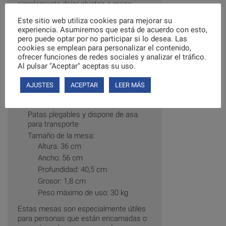
simplemente dejar objetos a mano.
También pueden utilizarse en el sofá o
Este sitio web utiliza cookies para mejorar su
sillón.
experiencia. Asumiremos que está de acuerdo con esto,
Fabricada en acero pintado y madera. La
pero puede optar por no participar si lo desea. Las
bandeja es abatible y sus patas son
cookies se emplean para personalizar el contenido,
plegables. Dispone de un asa
ofrecer funciones de redes sociales y analizar el tráfico.
para transportar.
Al pulsar "Aceptar" aceptas su uso.
Fabricada en acero recubrimiento
AJUSTES
ACEPTAR
LEER MÁS
Mesa ajustable en 5 diferentes
posiciones de ángulo
Patas plegables y dispone de asa
para transporte
Tamaño de la mesa:
Altura: 36 cm
Ancho: 56 cm
Profundidad: 40,5 cm
Grosor: 1,8 cm
Peso máximo de uso: 30 kg
Estas mesas son especialmente útiles
para personas que están encamadas o