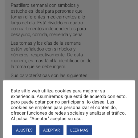
Pastillero semanal con símbolos y
estuche es ideal para personas que
toman diferentes medicamentos a lo
largo del día. Está dividido en cuatro
compartimentos independientes para
desayuno, comida, merienda y cena.
Las tomas y los días de la semana
están señalados con símbolos y
números, respectivamente. De esta
manera, es más fácil la identificación de
la toma que se debe ingerir.
Sus características son las siguientes:
Cuatro compartimentos para cada
día
Este sitio web utiliza cookies para mejorar su
experiencia. Asumiremos que está de acuerdo con esto,
Material del pastillero: PP
pero puede optar por no participar si lo desea. Las
Material del estuche: PU
cookies se emplean para personalizar el contenido,
Medidas: 22,6cm x13 cm
ofrecer funciones de redes sociales y analizar el tráfico.
Al pulsar "Aceptar" aceptas su uso.
Tomas: 3×3 cm
Puede encontrar más productos
AJUSTES
ACEPTAR
LEER MÁS
relacionados en nuestra sección de