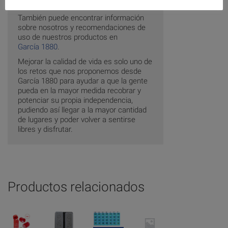
Pastilleros
.
También puede encontrar información
sobre nosotros y recomendaciones de
uso de nuestros productos en
García 1880
.
Mejorar la calidad de vida es solo uno de
los retos que nos proponemos desde
García 1880 para ayudar a que la gente
pueda en la mayor medida recobrar y
potenciar su propia independencia,
pudiendo así llegar a la mayor cantidad
de lugares y poder volver a sentirse
libres y disfrutar.
Productos relacionados