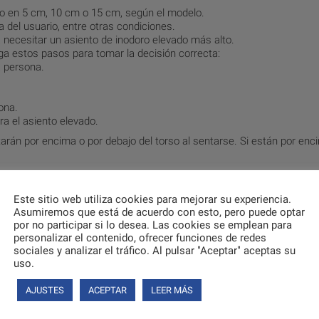
ro en 5 cm, 10 cm o 15 cm, según el modelo.
ra del usuario, entre otras condiciones.
ría necesitar un asiento de inodoro elevado más alto.
iga estos pasos para tomar la decisión correcta:
a persona.
sona.
ra el asiento elevado.
tarán por encima o por debajo del torso al sentarse. Si están por enc
s aspectos:
Este sitio web utiliza cookies para mejorar su experiencia.
iernas, generalmente se recomienda elegir un elevador de 5 cm. Esto 
Asumiremos que está de acuerdo con esto, pero puede optar
 cuerpo.
por no participar si lo desea. Las cookies se emplean para
ente la altura del inodoro, 5 ó 10 cm pueden ser suficientes. Esto 
personalizar el contenido, ofrecer funciones de redes
o alto ni afecte la comodidad de uso.
sociales y analizar el tráfico. Al pulsar "Aceptar" aceptas su
uso.
 de 10 ó 15 cm para aumentar significativamente la altura y lograr un
AJUSTES
ACEPTAR
LEER MÁS
ero ajuste, un elevador de 5 cm puede ser más adecuado para evitar 