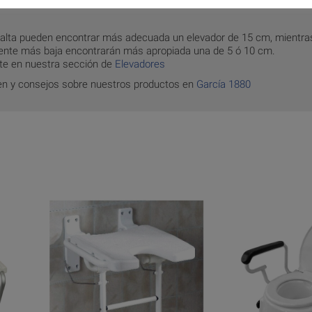
alta pueden encontrar más adecuada un elevador de 15 cm, mientra
ente más baja encontrarán más apropiada una de 5 ó 10 cm.
te en nuestra sección de
Elevadores
en y consejos sobre nuestros productos en
García 1880