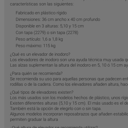
características son las siguientes:
Fabricado en plástico rígido
Dimensiones: 36 cm ancho x 40 cm profundo
Disponible en 3 alturas: 5,10 y 15 cm
Con tapa (2279) o sin tapa (2278)
Peso artículo: 1,6 a 1,8 kg
Peso máximo: 115 kg
¿Qué es un elevador de inodoro?
Los elevadores de inodoro son una ayuda técnica muy usada qu
Las alzas suplementan la altura del inodoro en 5, 10 ó 15 cm a
¿Para quién se recomienda?
Se recomienda su uso para aquellas personas que padecen enfer
rodillas o de la cadera. Como los elevadores añaden altura, hac
¿Qué tipos de elevadores existen?
Los más usados son los modelos hechos de plástico, unos rígid
Existen diferentes alturas (5,10 y 15 cm). El más usado es el d
También está la opción de elegirlo con o sin tapa.
Algunos modelos incorporan reposabrazos que añaden estabilid
permiten graduar la altura
¿Qué altura de elevador se recomienda utilizar?