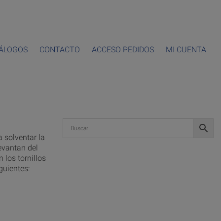
ÁLOGOS
CONTACTO
ACCESO PEDIDOS
MI CUENTA
 solventar la
evantan del
 los tornillos
guientes: