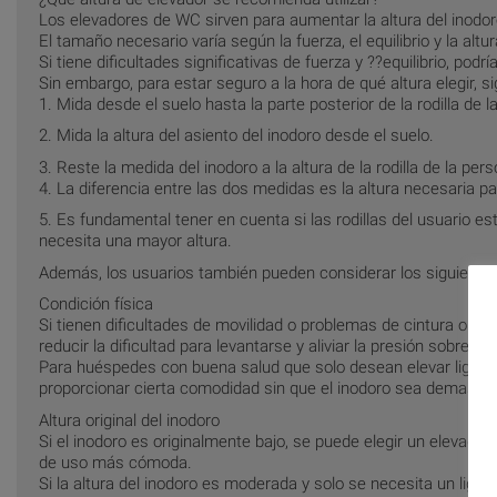
Los elevadores de WC sirven para aumentar la altura del inodo
El tamaño necesario varía según la fuerza, el equilibrio y la altu
Si tiene dificultades significativas de fuerza y ??equilibrio, pod
Sin embargo, para estar seguro a la hora de qué altura elegir, s
1. Mida desde el suelo hasta la parte posterior de la rodilla de l
2. Mida la altura del asiento del inodoro desde el suelo.
3. Reste la medida del inodoro a la altura de la rodilla de la per
4. La diferencia entre las dos medidas es la altura necesaria pa
5. Es fundamental tener en cuenta si las rodillas del usuario es
necesita una mayor altura.
Además, los usuarios también pueden considerar los siguiente
Condición física
Si tienen dificultades de movilidad o problemas de cintura o p
reducir la dificultad para levantarse y aliviar la presión sobre el
Para huéspedes con buena salud que solo desean elevar ligeram
proporcionar cierta comodidad sin que el inodoro sea demasiad
Altura original del inodoro
Si el inodoro es originalmente bajo, se puede elegir un elevador
de uso más cómoda.
Si la altura del inodoro es moderada y solo se necesita un lig