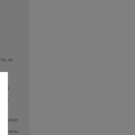
ima, se
puede
puede
a posición
un aumento