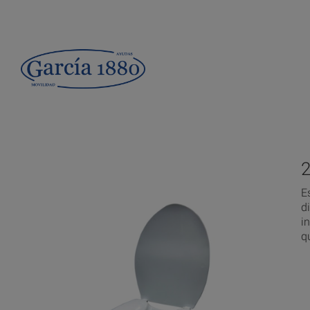
E
d
i
q