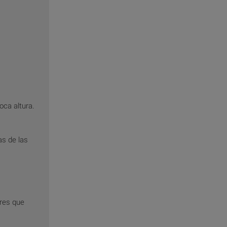
ca altura.
as de las
ores que