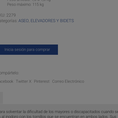
Peso máximo: 115 kg
KU:
2279
ategorías:
ASEO
,
ELEVADORES Y BIDETS
Inicia sesión para comprar
ompártelo:
acebook
Twitter X
Pinterest
Correo Electrónico
ara solventar la dificultad de los mayores o discapacitados cuando s
ja al inodoro con los tornillos que se encuentran en ambos lados. Sus