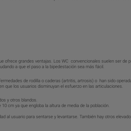
e ofrece grandes ventajas. Los WC convencionales suelen ser de po
yudando a que el paso a la bipedestación sea más fácil.
medades de rodilla o caderas (artritis, artrosis) o han sido operad
en que los usuarios disminuyan el esfuerzo en las articulaciones.
os y otros blandos.
e 10 cm ya que engloba la altura de media de la población.
ad al usuario para sentarse y levantarse. También hay otros elevad