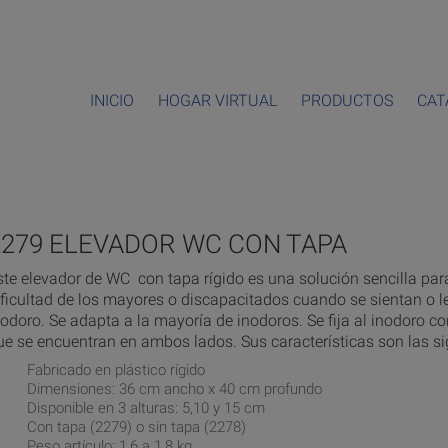
INICIO
HOGAR VIRTUAL
PRODUCTOS
CAT
2279 ELEVADOR WC CON TAPA
ste elevador de WC con tapa rígido es una solución sencilla para
ificultad de los mayores o discapacitados cuando se sientan o l
nodoro. Se adapta a la mayoría de inodoros. Se fija al inodoro con
ue se encuentran en ambos lados. Sus características son las si
Fabricado en plástico rígido
Dimensiones: 36 cm ancho x 40 cm profundo
Disponible en 3 alturas: 5,10 y 15 cm
Con tapa (2279) o sin tapa (2278)
Peso artículo: 1,6 a 1,8 kg