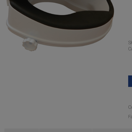
S
C
C
F