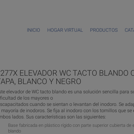
INICIO
HOGAR VIRTUAL
PRODUCTOS
CAT
2277X ELEVADOR WC TACTO BLANDO 
TAPA, BLANCO Y NEGRO
ste elevador de WC tacto blando es una solución sencilla para so
ificultad de los mayores o
iscapacitados cuando se sientan o levantan del inodoro. Se ada
a mayoría de inodoros. Se fija al inodoro con los tornillos que s
mbos lados. Sus características son las siguientes:
Base fabricada en plástico rígido con parte superior cubierta d
blando