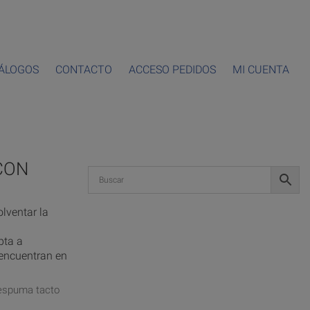
ÁLOGOS
CONTACTO
ACCESO PEDIDOS
MI CUENTA
CON
lventar la
pta a
e encuentran en
e espuma tacto