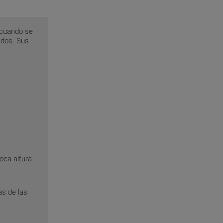
 cuando se
ados. Sus
ca altura.
as de las