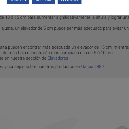
o alto ni afecte la comodidad de uso.
 de 10 ó 15 cm para aumentar significativamente la altura y lograr un
ero ajuste, un elevador de 5 cm puede ser más adecuado para evitar 
alta pueden encontrar más adecuada un elevador de 15 cm, mientra
ente más baja encontrarán más apropiada una de 5 ó 10 cm.
te en nuestra sección de
Elevadores
en y consejos sobre nuestros productos en
García 1880