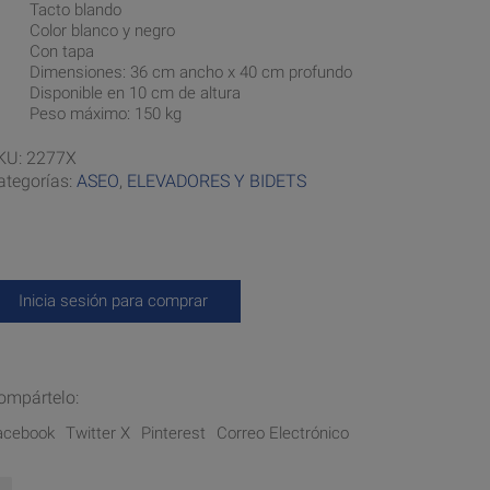
Tacto blando
Color blanco y negro
Con tapa
Dimensiones: 36 cm ancho x 40 cm profundo
Disponible en 10 cm de altura
Peso máximo: 150 kg
KU:
2277X
ategorías:
ASEO
,
ELEVADORES Y BIDETS
Inicia sesión para comprar
ompártelo:
acebook
Twitter X
Pinterest
Correo Electrónico