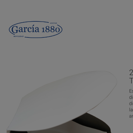
E
d
d
l
a