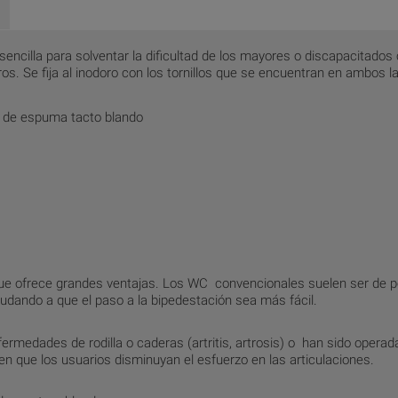
encilla para solventar la dificultad de los mayores o discapacitados
ros. Se fija al inodoro con los tornillos que se encuentran en ambos l
ta de espuma tacto blando
e ofrece grandes ventajas. Los WC convencionales suelen ser de po
yudando a que el paso a la bipedestación sea más fácil.
medades de rodilla o caderas (artritis, artrosis) o han sido operad
en que los usuarios disminuyan el esfuerzo en las articulaciones.