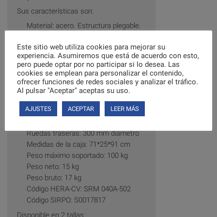
Sus características son:
Material: acero. Estructura plegable.
Reposabrazos abatibles
Este sitio web utiliza cookies para mejorar su
Reposapiés elevables
experiencia. Asumiremos que está de acuerdo con esto,
Ancho total: 59 cm
pero puede optar por no participar si lo desea. Las
Medidas del asiento: 46 x 43 cm
cookies se emplean para personalizar el contenido,
Profundo total con reposapiés: 110
ofrecer funciones de redes sociales y analizar el tráfico.
Al pulsar "Aceptar" aceptas su uso.
cm
Altura puños: 91 cm. Altura asiento:
AJUSTES
ACEPTAR
LEER MÁS
49 cm
Ruedas delanteras: 200 mm diámetro
Ruedas traseras: 300 mm diámetro
Medidas de la caja: 71*25*91 cm
Peso máximo soportado: 100 kg
Peso neto: 15 kg
Peso bruto: 17 kg
Código HERA-CV: SRM 040A-502
Código SIRPO: S0017817
Disponible en 2 tallas: