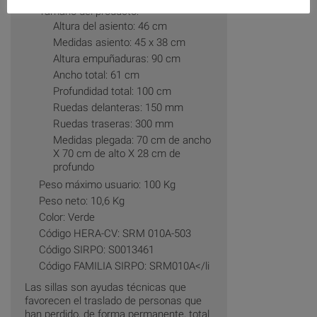
Tamaño del producto:
Altura del asiento: 46 cm
Medidas asiento: 45 x 38 cm
Altura empuñaduras: 90 cm
Ancho total: 61 cm
Profundidad total: 100 cm
Ruedas delanteras: 150 mm
Ruedas traseras: 300 mm
Medidas plegada: 70 cm de ancho
X 70 cm de alto X 28 cm de
profundo
Peso máximo usuario: 100 Kg
Peso neto: 10,6 Kg
Color: Verde
Código HERA-CV: SRM 010A-503
Código SIRPO: S0013461
Código FAMILIA SIRPO: SRM010A</li
Las sillas son ayudas técnicas que
favorecen el traslado de personas que
han perdido, de forma permanente, total