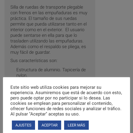
Silla de ruedas de transporte plegable
con frenos en las empuñaduras es muy
práctica. El tamaño de sus ruedas
permite que pueda utilizarse tanto en el
interior como en el exterior. El usuario
puede sentarse en ella para que lo
trasladen utilizando las empuñaduras.
Además como el respaldo se pliega, es
muy fácil de guardar.
Sus características son:
Estructura de aluminio. Tapicería de
nylon.
Reposabrazos abatibles. Reposapiés
Este sitio web utiliza cookies para mejorar su
abatibles no extraíbles. Respaldo
experiencia. Asumiremos que está de acuerdo con esto,
abatible.
pero puede optar por no participar si lo desea. Las
Silla plegable con empuñaduras para
cookies se emplean para personalizar el contenido,
transporte y frenos.
ofrecer funciones de redes sociales y analizar el tráfico.
Ruedas macizas delantera giratorias.
Al pulsar "Aceptar" aceptas su uso.
Ruedas macizas traseras con
bloqueo.
AJUSTES
ACEPTAR
LEER MÁS
Incluye cinturón de seguridad.