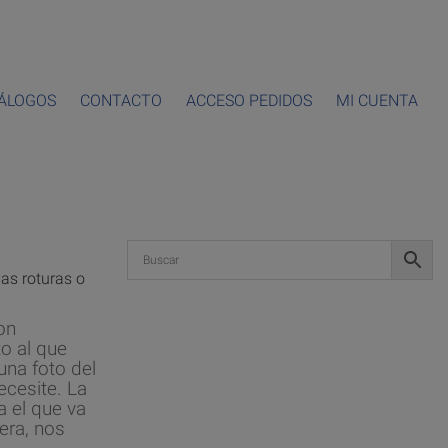
ÁLOGOS
CONTACTO
ACCESO PEDIDOS
MI CUENTA
las roturas o
on
o al que
una foto del
ecesite. La
a el que va
era, nos