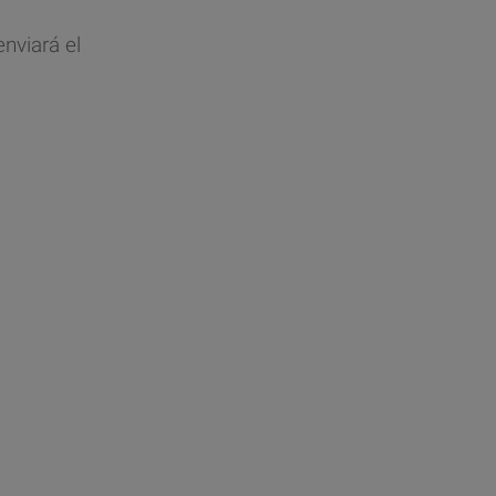
nviará el
.