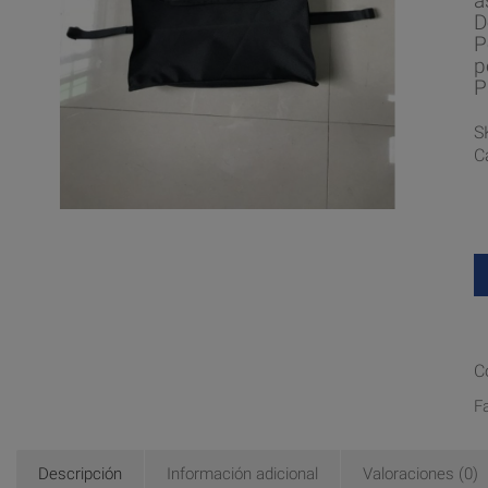
a
D
P
p
P
S
C
C
F
Descripción
Información adicional
Valoraciones (0)