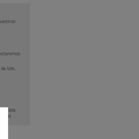
nuestros
testaremos
de lote,
r medida
frutar.