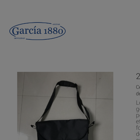
C
d
L
g
p
e
f
d