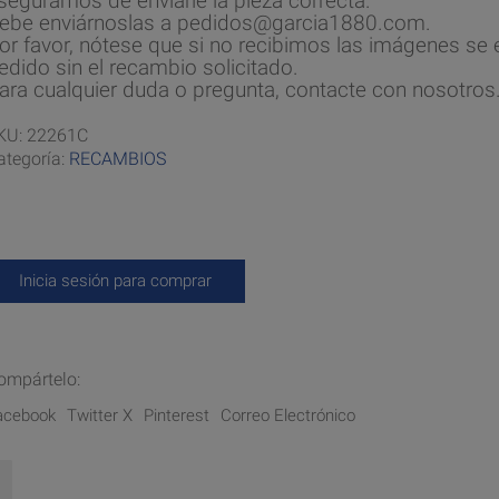
seguramos de enviarle la pieza correcta.
ebe enviárnoslas a pedidos@garcia1880.com.
or favor, nótese que si no recibimos las imágenes se e
edido sin el recambio solicitado.
ara cualquier duda o pregunta, contacte con nosotros
KU:
22261C
ategoría:
RECAMBIOS
Inicia sesión para comprar
ompártelo:
acebook
Twitter X
Pinterest
Correo Electrónico