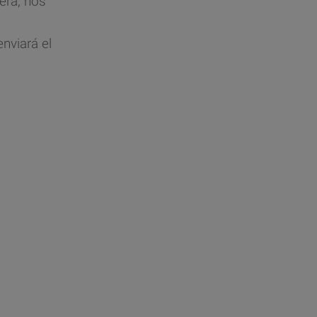
era, nos
nviará el
.