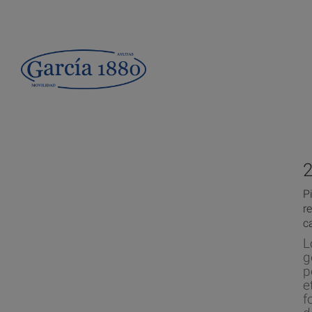
P
r
c
L
g
p
e
f