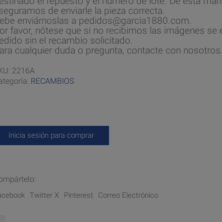
estinado el repuesto y el número de lote. De esta man
seguramos de enviarle la pieza correcta.
ebe enviárnoslas a pedidos@garcia1880.com.
or favor, nótese que si no recibimos las imágenes se e
edido sin el recambio solicitado.
ara cualquier duda o pregunta, contacte con nosotros
KU:
2216A
ategoría:
RECAMBIOS
Inicia sesión para comprar
ompártelo:
acebook
Twitter X
Pinterest
Correo Electrónico