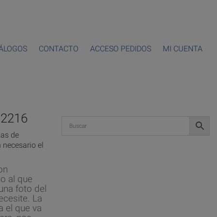
ÁLOGOS
CONTACTO
ACCESO PEDIDOS
MI CUENTA
2216
zas de
 necesario el
on
o al que
una foto del
ecesite. La
a el que va