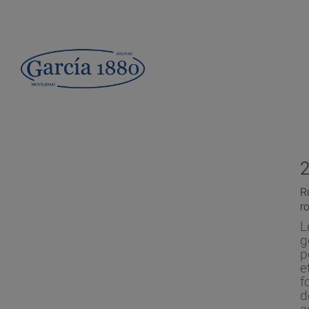
R
r
L
g
p
e
f
d