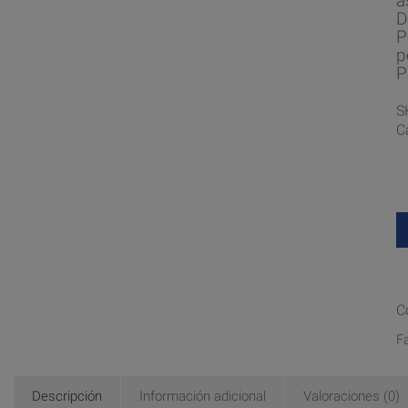
a
D
P
p
P
S
C
C
F
Descripción
Información adicional
Valoraciones (0)