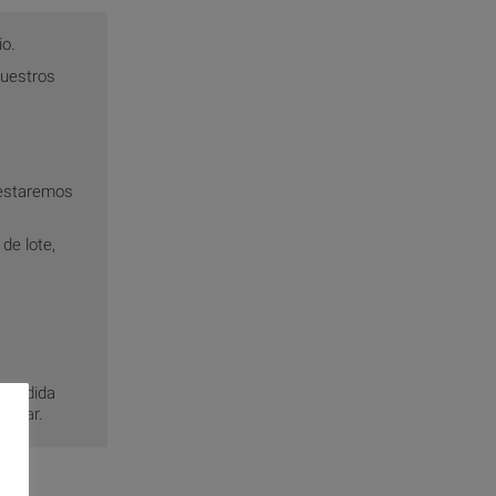
io.
nuestros
testaremos
de lote,
r medida
frutar.