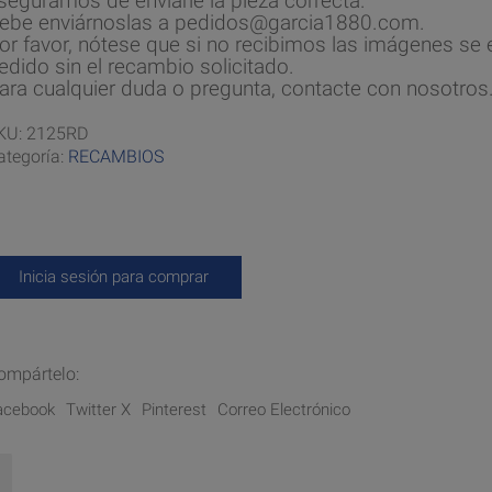
seguramos de enviarle la pieza correcta.
ebe enviárnoslas a pedidos@garcia1880.com.
or favor, nótese que si no recibimos las imágenes se e
edido sin el recambio solicitado.
ara cualquier duda o pregunta, contacte con nosotros
KU:
2125RD
ategoría:
RECAMBIOS
Inicia sesión para comprar
ompártelo:
acebook
Twitter X
Pinterest
Correo Electrónico