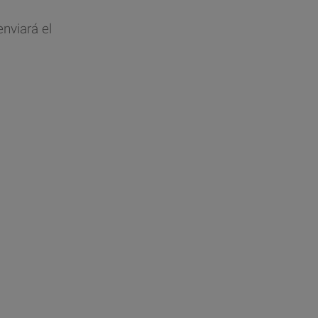
nviará el
.