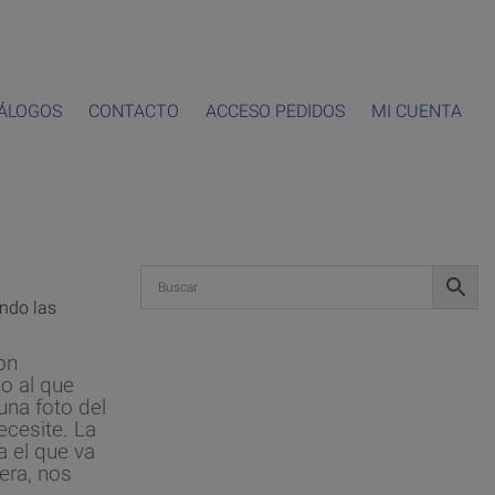
ÁLOGOS
CONTACTO
ACCESO PEDIDOS
MI CUENTA
ando las
on
o al que
una foto del
ecesite. La
a el que va
era, nos