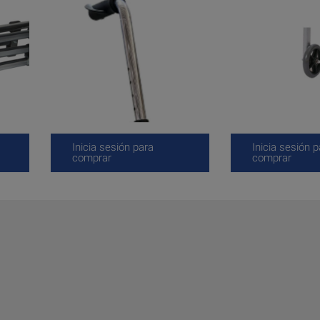
Inicia sesión para
Inicia sesión p
comprar
comprar