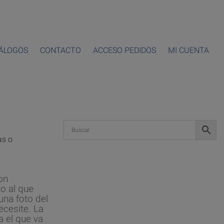
ÁLOGOS
CONTACTO
ACCESO PEDIDOS
MI CUENTA
as o
on
o al que
una foto del
ecesite. La
a el que va