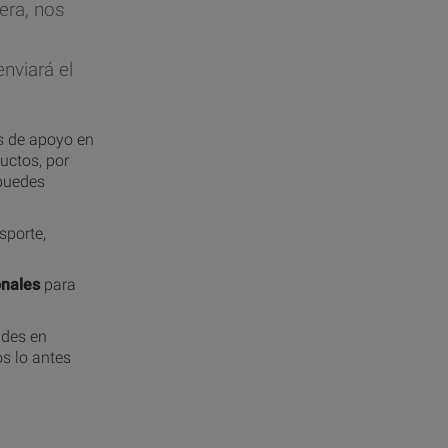
era, nos
nviará el
.
s de apoyo en
uctos, por
 puedes
sporte,
onales
para
udes en
os lo antes