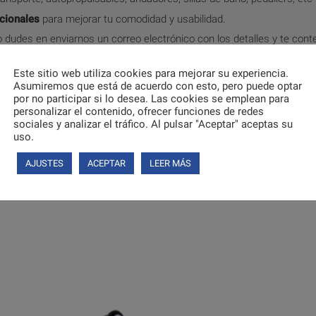
cionales
para mejorar tu comodidad y usabilidad.
 dudes en enviarnos un correo electrónico con los detalles y te con
 del artículo para el que va destinado el repuesto, así como el número 
Este sitio web utiliza cookies para mejorar su experiencia.
 artículo en alguna parte de su estructura.
Asumiremos que está de acuerdo con esto, pero puede optar
por no participar si lo desea. Las cookies se emplean para
eza correcta.
personalizar el contenido, ofrecer funciones de redes
sociales y analizar el tráfico. Al pulsar "Aceptar" aceptas su
ión de
Recambios
.
uso.
endaciones de uso de nuestros productos en
García 1880
.
AJUSTES
ACEPTAR
LEER MÁS
emos desde García 1880 para ayudar a que la gente pueda en la mayo
 a la mayor cantidad de lugares y poder volver a sentirse libres y dis