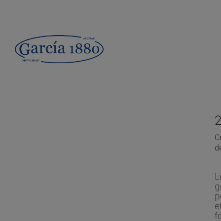
C
d
L
g
p
e
f