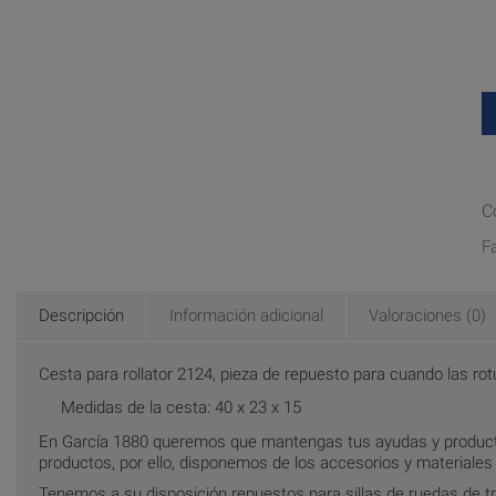
C
F
Descripción
Información adicional
Valoraciones (0)
Cesta para rollator 2124, pieza de repuesto para cuando las ro
Medidas de la cesta: 40 x 23 x 15
En García 1880 queremos que mantengas tus ayudas y producto
productos, por ello, disponemos de los accesorios y materiale
Tenemos a su disposición repuestos para sillas de ruedas de tra