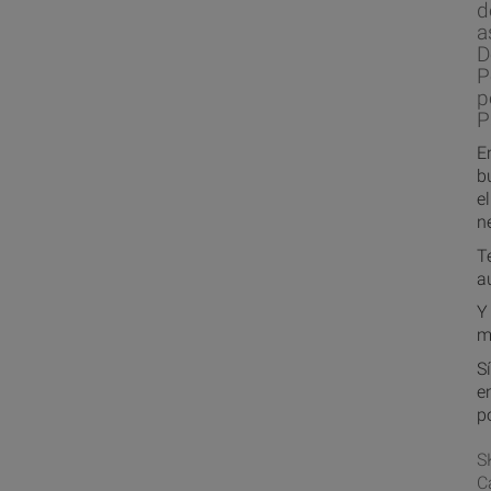
d
a
D
P
p
P
E
b
e
n
T
a
Y
m
S
e
p
S
C