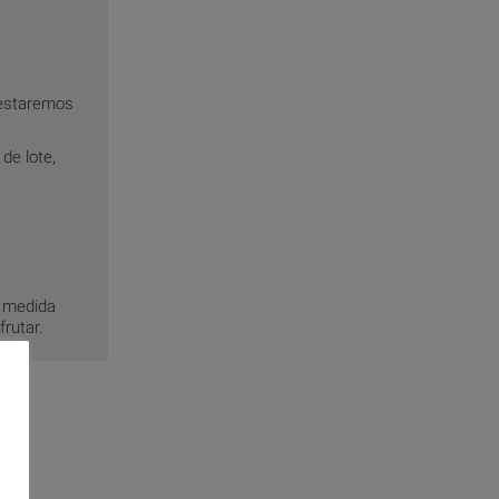
testaremos
de lote,
r medida
frutar.