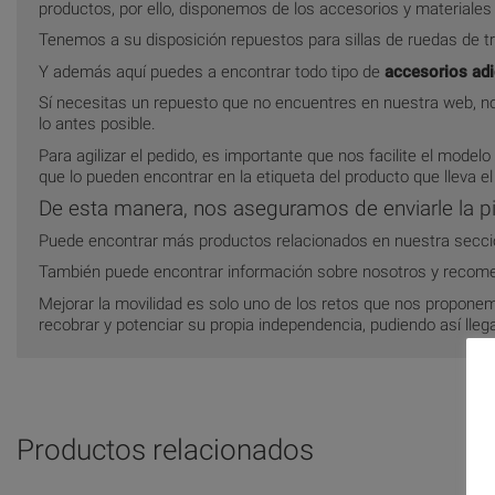
productos, por ello, disponemos de los accesorios y materiale
Tenemos a su disposición repuestos para sillas de ruedas de tra
Y además aquí puedes a encontrar todo tipo de
accesorios adi
Sí necesitas un repuesto que no encuentres en nuestra web, no
lo antes posible.
Para agilizar el pedido, es importante que nos facilite el modelo
que lo pueden encontrar en la etiqueta del producto que lleva el
De esta manera, nos aseguramos de enviarle la pi
Puede encontrar más productos relacionados en nuestra secc
También puede encontrar información sobre nosotros y recom
Mejorar la movilidad es solo uno de los retos que nos propon
recobrar y potenciar su propia independencia, pudiendo así llegar
Productos relacionados