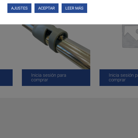
AJUSTES
ACEPTAR
LEER MÁS
Inicia sesión para
Inicia sesión p
comprar
comprar