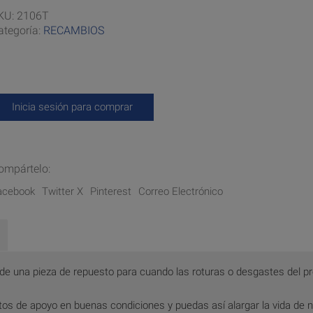
KU:
2106T
ategoría:
RECAMBIOS
Inicia sesión para comprar
ompártelo:
acebook
Twitter X
Pinterest
Correo Electrónico
a de una pieza de repuesto para cuando las roturas o desgastes del p
s de apoyo en buenas condiciones y puedas así alargar la vida de 