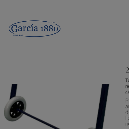
T
r
c
P
a
d
l
n