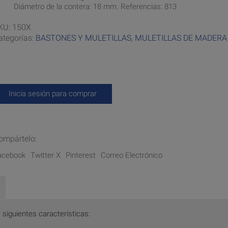
Diámetro de la contera: 18 mm. Referencias: 813
KU:
150X
ategorías:
BASTONES Y MULETILLAS
,
MULETILLAS DE MADERA
Inicia sesión para comprar
ompártelo:
acebook
Twitter X
Pinterest
Correo Electrónico
siguientes características: