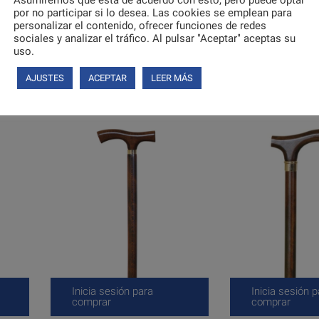
endaciones de uso de nuestros productos en
García 1880
.
por no participar si lo desea. Las cookies se emplean para
personalizar el contenido, ofrecer funciones de redes
sociales y analizar el tráfico. Al pulsar "Aceptar" aceptas su
uso.
AJUSTES
ACEPTAR
LEER MÁS
Inicia sesión para
Inicia sesión p
comprar
comprar