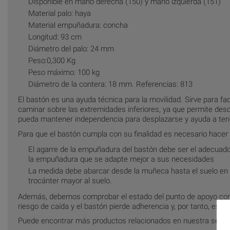
Disponible en mano derecha (150) y mano izquierda (151)
Material palo: haya
Material empuñadura: concha
Longitud: 93 cm
Diámetro del palo: 24 mm
Peso:0,300 Kg
Peso máximo: 100 kg
Diámetro de la contera: 18 mm. Referencias: 813
El bastón es una ayuda técnica para la movilidad. Sirve para fac
caminar sobre las extremidades inferiores, ya que permite desca
pueda mantener independencia para desplazarse y ayuda a tener
Para que el bastón cumpla con su finalidad es necesario hacer 
El agarre de la empuñadura del bastón debe ser el adecuado.
la empuñadura que se adapte mejor a sus necesidades
La medida debe abarcar desde la muñeca hasta el suelo en po
trocánter mayor al suelo.
Además, debemos comprobar el estado del punto de apoyo con 
riesgo de caída y el bastón pierde adherencia y, por tanto, estab
Puede encontrar más productos relacionados en nuestra secc