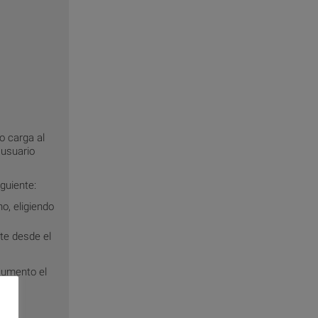
o carga al
 usuario
guiente:
o, eligiendo
te desde el
aumento el