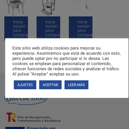
Inicia
Inicia
Inicia
sesión
sesión
sesión
para
para
para
comprar
comprar
comprar
Este sitio web utiliza cookies para mejorar su
experiencia. Asumiremos que está de acuerdo con esto,
Anterior
1
2
3
4
5
6
pero puede optar por no participar si lo desea. Las
cookies se emplean para personalizar el contenido,
7
8
Siguiente
ofrecer funciones de redes sociales y analizar el tráfico.
Al pulsar "Aceptar" aceptas su uso.
AJUSTES
ACEPTAR
LEER MÁS