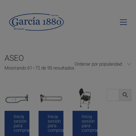
ASEO
Ordenar por popularidad
Mostrando 61–72 de 95 resultados
Inicia
Inicia
Inicia
sesión
sesión
sesión
para
para
para
comprar
comprar
comprar