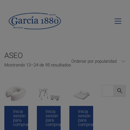
ASEO
Ordenar por popularidad
Mostrando 13–24 de 95 resultados
Inicia
Inicia
Inicia
sesión
sesión
sesión
para
para
para
comprar
comprar
comprar