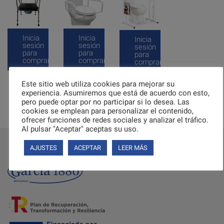
Inicia
Inicia
Inicia
sesión
sesión
sesión
para
para
para
comprar
comprar
comprar
Este sitio web utiliza cookies para mejorar su
experiencia. Asumiremos que está de acuerdo con esto,
Anterior
1
2
3
4
5
6
pero puede optar por no participar si lo desea. Las
cookies se emplean para personalizar el contenido,
7
8
Siguiente
ofrecer funciones de redes sociales y analizar el tráfico.
Al pulsar "Aceptar" aceptas su uso.
AJUSTES
ACEPTAR
LEER MÁS