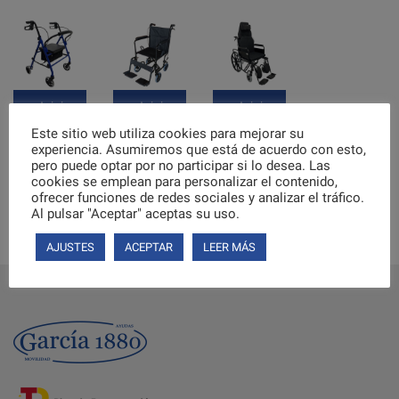
Inicia
Inicia
Inicia
sesión
sesión
sesión
Este sitio web utiliza cookies para mejorar su
para
para
para
comprar
comprar
comprar
experiencia. Asumiremos que está de acuerdo con esto,
pero puede optar por no participar si lo desea. Las
cookies se emplean para personalizar el contenido,
ofrecer funciones de redes sociales y analizar el tráfico.
Al pulsar "Aceptar" aceptas su uso.
Anterior
1
2
3
4
5
6
7
…
10
11
12
Siguiente
AJUSTES
ACEPTAR
LEER MÁS