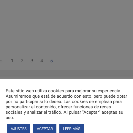
or
1
2
3
4
5
Este sitio web utiliza cookies para mejorar su experiencia.
Asumiremos que está de acuerdo con esto, pero puede optar
por no participar si lo desea. Las cookies se emplean para
personalizar el contenido, ofrecer funciones de redes
sociales y analizar el tráfico. Al pulsar "Aceptar" aceptas su
uso.
AJUSTES
ACEPTAR
LEER MÁS