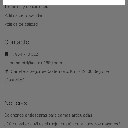
Términos y condiciones
Política de privacidad
Política de calidad
Contacto
T. 964 710 322
comercial@garcia1880.com
Carretera Segorbe-Castellnovo, Km.0 12400 Segorbe
(Castellón)
Noticias
Colchones antiescaras para camas articuladas
¿Cómo saber cuál es el mejor bastón para nuestros mayores?